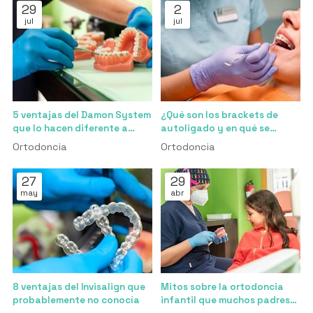
29
2
jul
jul
5 ventajas del Damon System
¿Qué son los brackets de
que lo hacen diferente a
autoligado y en qué se
cualquier otro bracket
diferencian de los
Ortodoncia
Ortodoncia
tradicionales?
27
29
may
abr
8 ventajas del Invisalign que
Mitos sobre la ortodoncia
probablemente no conocía
infantil que muchos padres