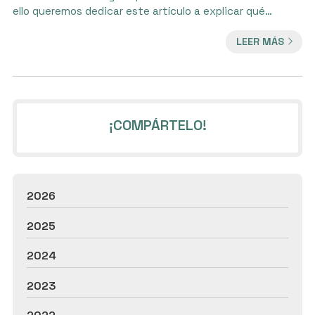
ello queremos dedicar este artículo a explicar qué
problemas pueden solucionarse mediante un
LEER MÁS
tratamiento de ortodoncia. ¿En qué consiste la
ortodoncia? La ortodoncia es una especialidad de la
odontología que se encarga del estudio, prevención,
diagnóstico y tratamiento de las anomalías de la
posición de los dientes y los maxila...
¡COMPÁRTELO!
2026
2025
2024
2023