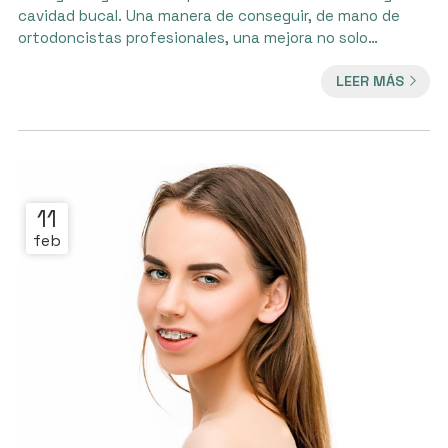
cavidad bucal. Una manera de conseguir, de mano de
ortodoncistas profesionales, una mejora no solo
estética, sino que muchas veces en la propia calidad de
LEER MÁS
vida. No obstante, se debe ser consciente de que, al
mismo tiempo de que estos tratamientos dentales
suponen grandes ventajas y mejoras para el usuario,
también requieren cierta responsabilidad. ¿Cuida bien su
ortodoncia? ¿Quiere saber en q...
11
feb