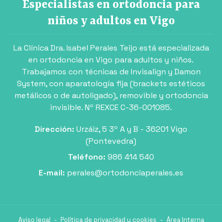
Especialistas en ortodoncia para
niños y adultos en Vigo
La Clínica Dra. Isabel Perales Teijo está especializada
en ortodoncia en Vigo para adultos y niños.
Trabajamos con técnicas de Invisalign y Damon
System, con aparatología fija (brackets estéticos
metálicos o de autoligado), removible y ortodoncia
invisible. Nº REXCE C-36-001085.
Dirección:
Urzáiz, 5 3º A y B - 36201 Vigo
(Pontevedra)
Teléfono:
986 414 540
E-mail:
perales@ortodonciaperales.es
Aviso legal
-
Política de privacidad y cookies
-
Área Interna