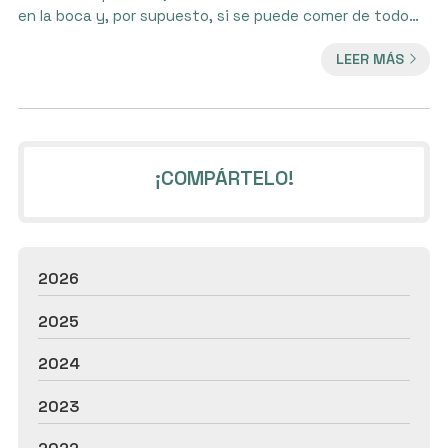
en la boca y, por supuesto, si se puede comer de todo
usando aparato dental. En la Clínica Dra. Isabel Perales
LEER MÁS
Teijo estamos especializados en tratamientos de
ortodoncia en Vigo, así que la respuesta la conocemos
de memoria y pasamos a explicarla en este artículo.
Alimentos a evitar cuando se lleva ortodoncia
tradicional En genera...
¡COMPÁRTELO!
2026
2025
2024
2023