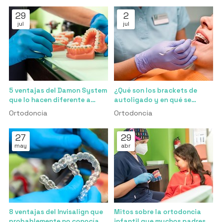
29
2
jul
jul
5 ventajas del Damon System
¿Qué son los brackets de
que lo hacen diferente a
autoligado y en qué se
cualquier otro bracket
diferencian de los
Ortodoncia
Ortodoncia
tradicionales?
27
29
may
abr
8 ventajas del Invisalign que
Mitos sobre la ortodoncia
probablemente no conocía
infantil que muchos padres