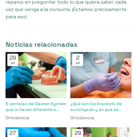
reparos en preguntar todo lo que quiera saber cada
vez que venga a la consulta. ¡Estamos precisamente
para eso!
Noticias relacionadas
29
2
jul
jul
5 ventajas del Damon System
¿Qué son los brackets de
que lo hacen diferente a
autoligado y en qué se
cualquier otro bracket
diferencian de los
Ortodoncia
Ortodoncia
tradicionales?
27
29