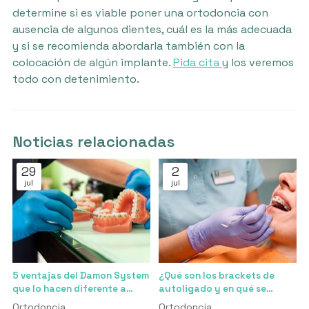
determine si es viable poner una ortodoncia con
ausencia de algunos dientes, cuál es la más adecuada
y si se recomienda abordarla también con la
colocación de algún implante.
Pida cita
y los veremos
todo con detenimiento.
Noticias relacionadas
29
2
jul
jul
5 ventajas del Damon System
¿Qué son los brackets de
que lo hacen diferente a
autoligado y en qué se
cualquier otro bracket
diferencian de los
Ortodoncia
Ortodoncia