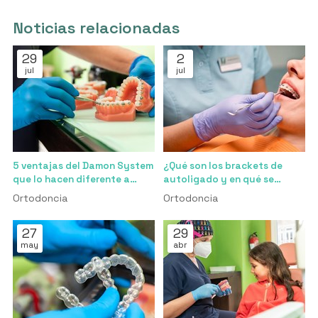
Noticias relacionadas
29
2
jul
jul
5 ventajas del Damon System
¿Qué son los brackets de
que lo hacen diferente a
autoligado y en qué se
cualquier otro bracket
diferencian de los
Ortodoncia
Ortodoncia
tradicionales?
27
29
may
abr