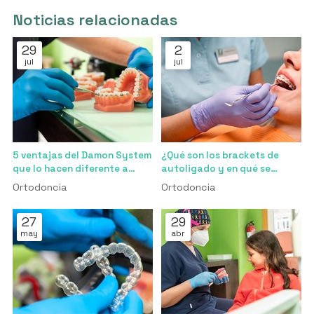
Noticias relacionadas
29
2
jul
jul
5 ventajas del Damon System
¿Qué son los brackets de
que lo hacen diferente a
autoligado y en qué se
cualquier otro bracket
diferencian de los
Ortodoncia
Ortodoncia
tradicionales?
27
29
may
abr