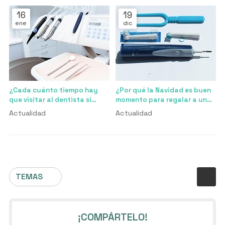
16
19
ene
dic
¿Cada cuánto tiempo hay
¿Por qué la Navidad es buen
que visitar al dentista si
momento para regalar a un
tenemos brackets?
niño un cepillo eléctrico?
Actualidad
Actualidad
TEMAS
¡COMPÁRTELO!