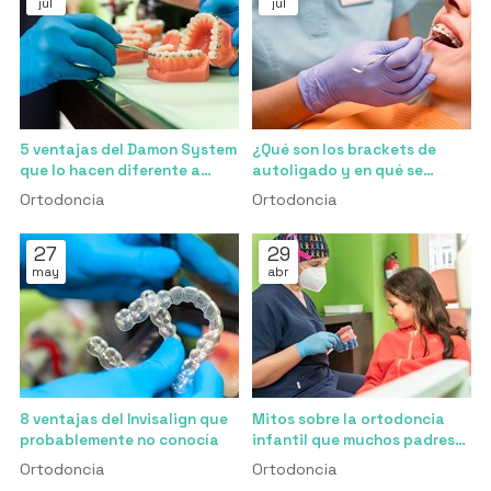
jul
jul
5 ventajas del Damon System
¿Qué son los brackets de
que lo hacen diferente a
autoligado y en qué se
cualquier otro bracket
diferencian de los
Ortodoncia
Ortodoncia
tradicionales?
27
29
may
abr
8 ventajas del Invisalign que
Mitos sobre la ortodoncia
probablemente no conocía
infantil que muchos padres
creen
Ortodoncia
Ortodoncia